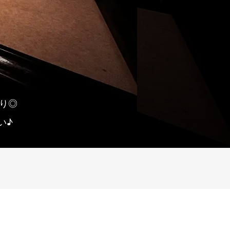
まり◎
い♪