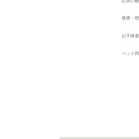
お席の種
禁煙・喫
お子様連
ペット同