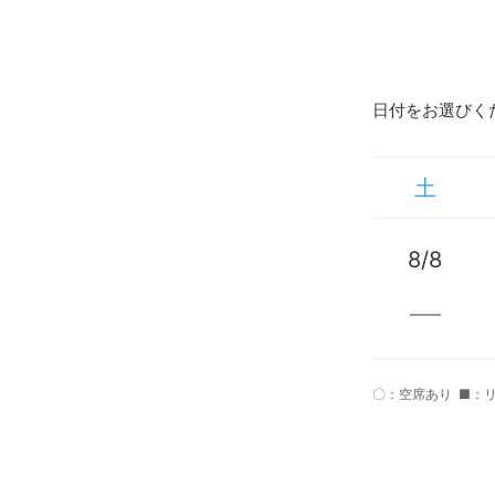
日付をお選びく
土
8/8
〇：空席あり
■：